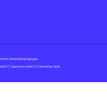
tlinien
-
Verkaufsbedingungen
eite
🇪🇸
Spanische Seite
🇨🇭
Schweizer Seite