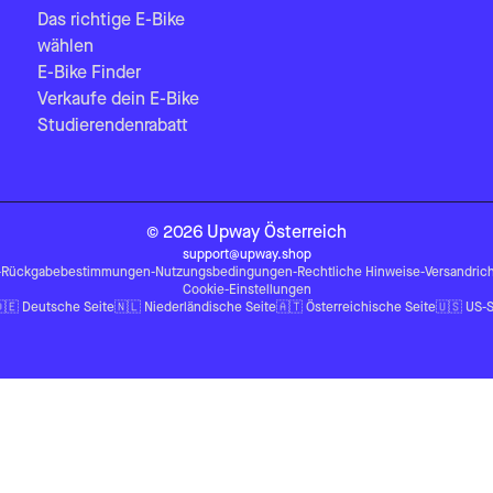
Das richtige E-Bike
wählen
E-Bike Finder
Verkaufe dein E-Bike
Studierendenrabatt
©
2026
Upway
Österreich
support@upway.shop
-
Rückgabebestimmungen
-
Nutzungsbedingungen
-
Rechtliche Hinweise
-
Versandrich
Cookie-Einstellungen
🇪
Deutsche Seite
🇳🇱
Niederländische Seite
🇦🇹
Österreichische Seite
🇺🇸
US-S