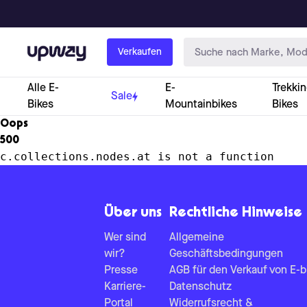
Upway
Verkaufen
Alle E-
E-
Trekkin
Sale
Bikes
Mountainbikes
Bikes
Oops
500
c.collections.nodes.at is not a function
Über uns
Rechtliche Hinweise
Wer sind
Allgemeine
wir?
Geschäftsbedingungen
Presse
AGB für den Verkauf von E-b
Karriere-
Datenschutz
Portal
Widerrufsrecht &