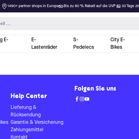
1490+ partner shops in Europa
Bis zu 60 % Rabatt auf die UVP
30 Tage zi
g E-
E-
S-
City E-
Lastenräder
Pedelecs
Bikes
Folgen Sie uns
Help Center
Lieferung &
Rücksendung
ikes
Garantie & Versicherung
Zahlungsmittel
Kontakt