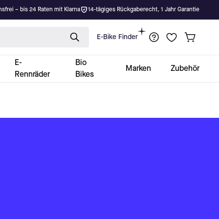
nsfrei – bis 24 Raten mit Klarna
14-tägiges Rückgaberecht, 1 Jahr Garantie
E-Bike Finder
E-
Bio
Marken
Zubehör
Rennräder
Bikes