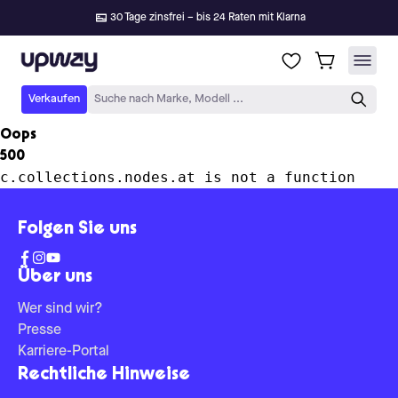
30 Tage zinsfrei – bis 24 Raten mit Klarna
Upway
Verkaufen
Suche nach Marke, Modell ...
Oops
500
c.collections.nodes.at is not a function
Folgen Sie uns
Über uns
Wer sind wir?
Presse
Karriere-Portal
Rechtliche Hinweise