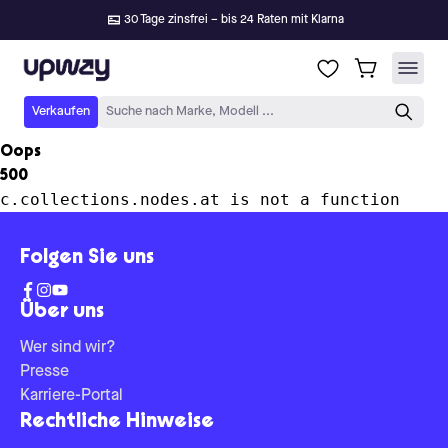
30 Tage zinsfrei – bis 24 Raten mit Klarna
Upway
Verkaufen
Suche nach Marke, Modell ...
Oops
500
c.collections.nodes.at is not a function
Folgen Sie uns
Über uns
Wer sind wir?
Presse
Karriere-Portal
Rechtliche Hinweise