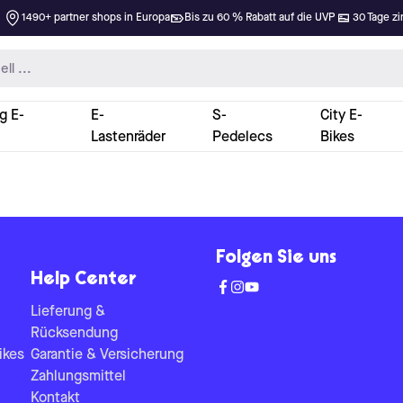
1490+ partner shops in Europa
Bis zu 60 % Rabatt auf die UVP
30 Tage zi
g E-
E-
S-
City E-
Lastenräder
Pedelecs
Bikes
Folgen Sie uns
Help Center
Lieferung &
Rücksendung
ikes
Garantie & Versicherung
Zahlungsmittel
Kontakt