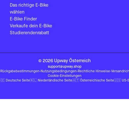
Das richtige E-Bike
wählen
E-Bike Finder
Verkaufe dein E-Bike
Studierendenrabatt
©
2026
Upway
Österreich
support@upway.shop
-
Rückgabebestimmungen
-
Nutzungsbedingungen
-
Rechtliche Hinweise
-
Versandrich
Cookie-Einstellungen
🇪
Deutsche Seite
🇳🇱
Niederländische Seite
🇦🇹
Österreichische Seite
🇺🇸
US-S