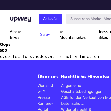
Upway
Verkaufen
Alle E-
E-
Trekkin
Sale
Bikes
Mountainbikes
Bikes
Oops
500
c.collections.nodes.at is not a function
Über uns
Rechtliche Hinweise
Wer sind
Allgemeine
wir?
Geschäftsbedingungen
Presse
AGB für den Verkauf von E-b
Karriere-
Datenschutz
Portal
Widerrufsrecht &