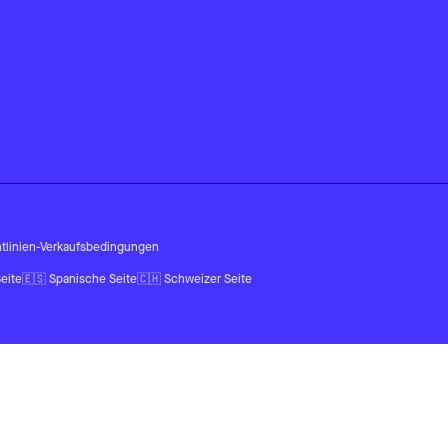
tlinien
-
Verkaufsbedingungen
eite
🇪🇸
Spanische Seite
🇨🇭
Schweizer Seite