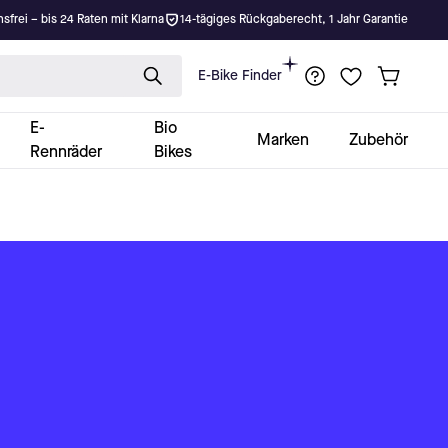
nsfrei – bis 24 Raten mit Klarna
14-tägiges Rückgaberecht, 1 Jahr Garantie
E-Bike Finder
E-
Bio
Marken
Zubehör
Rennräder
Bikes