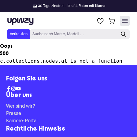
30 Tage zinsfrei – bis 24 Raten mit Klarna
Upway
Verkaufen
Suche nach Marke, Modell ...
Oops
500
c.collections.nodes.at is not a function
Folgen Sie uns
Über uns
Wer sind wir?
Presse
Karriere-Portal
Rechtliche Hinweise