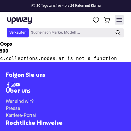
30 Tage zinsfrei – bis 24 Raten mit Klarna
Upway
Verkaufen
Suche nach Marke, Modell ...
Oops
500
c.collections.nodes.at is not a function
Folgen Sie uns
Über uns
Wer sind wir?
Presse
Karriere-Portal
Rechtliche Hinweise