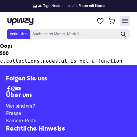
30 Tage zinsfrei – bis 24 Raten mit Klarna
Upway
Verkaufen
Suche nach Marke, Modell ...
Oops
500
c.collections.nodes.at is not a function
Folgen Sie uns
Über uns
Wer sind wir?
Presse
Karriere-Portal
Rechtliche Hinweise