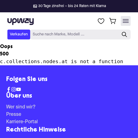
30 Tage zinsfrei – bis 24 Raten mit Klarna
Upway
Verkaufen
Suche nach Marke, Modell ...
Oops
500
c.collections.nodes.at is not a function
Folgen Sie uns
Über uns
Wer sind wir?
Presse
Karriere-Portal
Rechtliche Hinweise