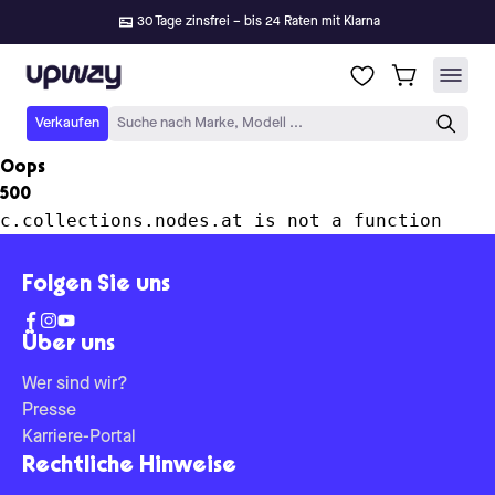
30 Tage zinsfrei – bis 24 Raten mit Klarna
Upway
Verkaufen
Suche nach Marke, Modell ...
Oops
500
c.collections.nodes.at is not a function
Folgen Sie uns
Über uns
Wer sind wir?
Presse
Karriere-Portal
Rechtliche Hinweise