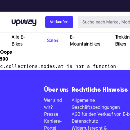
Upway
Verkaufen
Alle E-
E-
Trekkin
Sale
Bikes
Mountainbikes
Bikes
Oops
500
c.collections.nodes.at is not a function
Über uns
Rechtliche Hinweise
Wer sind
Allgemeine
wir?
Geschäftsbedingungen
Presse
AGB für den Verkauf von E-b
Karriere-
Datenschutz
Portal
Widerrufsrecht &