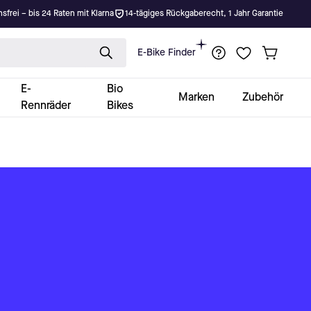
nsfrei – bis 24 Raten mit Klarna
14-tägiges Rückgaberecht, 1 Jahr Garantie
E-Bike Finder
E-
Bio
Marken
Zubehör
Rennräder
Bikes