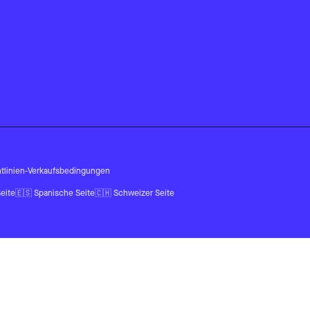
tlinien
-
Verkaufsbedingungen
eite
🇪🇸
Spanische Seite
🇨🇭
Schweizer Seite