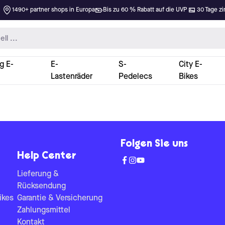
1490+ partner shops in Europa
Bis zu 60 % Rabatt auf die UVP
30 Tage zi
g E-
E-
S-
City E-
Lastenräder
Pedelecs
Bikes
Folgen Sie uns
Help Center
Lieferung &
Rücksendung
ikes
Garantie & Versicherung
Zahlungsmittel
Kontakt