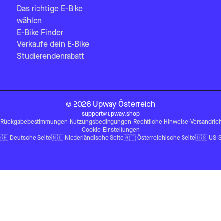
Das richtige E-Bike
wählen
E-Bike Finder
Verkaufe dein E-Bike
Studierendenrabatt
©
2026
Upway
Österreich
support@upway.shop
-
Rückgabebestimmungen
-
Nutzungsbedingungen
-
Rechtliche Hinweise
-
Versandrich
Cookie-Einstellungen
🇪
Deutsche Seite
🇳🇱
Niederländische Seite
🇦🇹
Österreichische Seite
🇺🇸
US-S