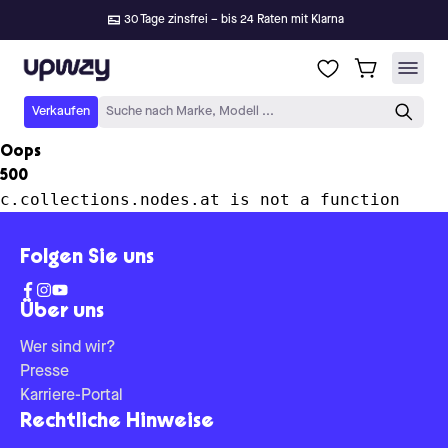
30 Tage zinsfrei – bis 24 Raten mit Klarna
Upway
Verkaufen
Suche nach Marke, Modell ...
Oops
500
c.collections.nodes.at is not a function
Folgen Sie uns
Über uns
Wer sind wir?
Presse
Karriere-Portal
Rechtliche Hinweise