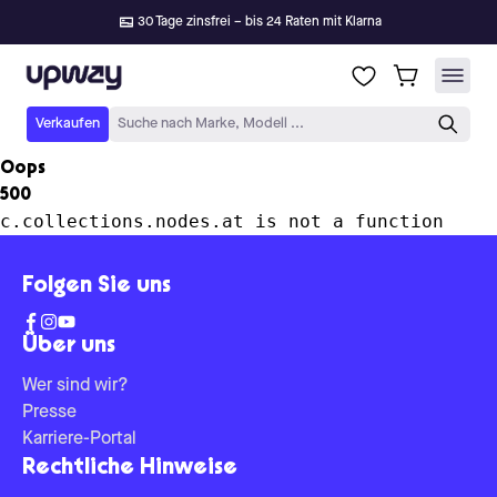
30 Tage zinsfrei – bis 24 Raten mit Klarna
Upway
Verkaufen
Suche nach Marke, Modell ...
Oops
500
c.collections.nodes.at is not a function
Folgen Sie uns
Über uns
Wer sind wir?
Presse
Karriere-Portal
Rechtliche Hinweise