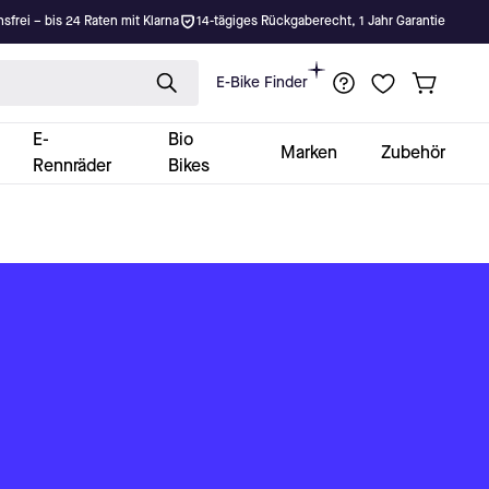
nsfrei – bis 24 Raten mit Klarna
14-tägiges Rückgaberecht, 1 Jahr Garantie
E-Bike Finder
E-
Bio
Marken
Zubehör
Rennräder
Bikes