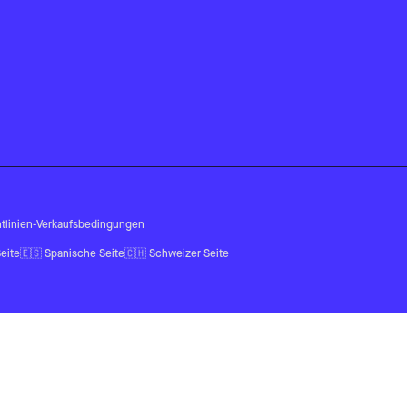
tlinien
-
Verkaufsbedingungen
eite
🇪🇸
Spanische Seite
🇨🇭
Schweizer Seite