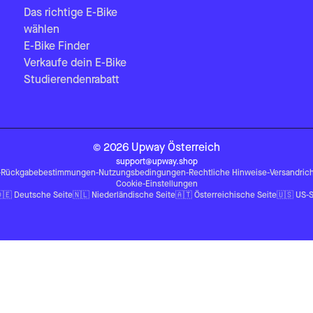
Das richtige E-Bike
wählen
E-Bike Finder
Verkaufe dein E-Bike
Studierendenrabatt
©
2026
Upway
Österreich
support@upway.shop
-
Rückgabebestimmungen
-
Nutzungsbedingungen
-
Rechtliche Hinweise
-
Versandrich
Cookie-Einstellungen
🇪
Deutsche Seite
🇳🇱
Niederländische Seite
🇦🇹
Österreichische Seite
🇺🇸
US-S