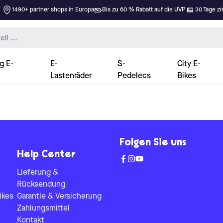
1490+ partner shops in Europa
Bis zu 60 % Rabatt auf die UVP
30 Tage zi
g E-
E-
S-
City E-
Lastenräder
Pedelecs
Bikes
Folgen Sie uns
Help Center
Lieferung &
Rücksendung
ikes
Garantie & Versicherung
Zahlungsmittel
Kontakt