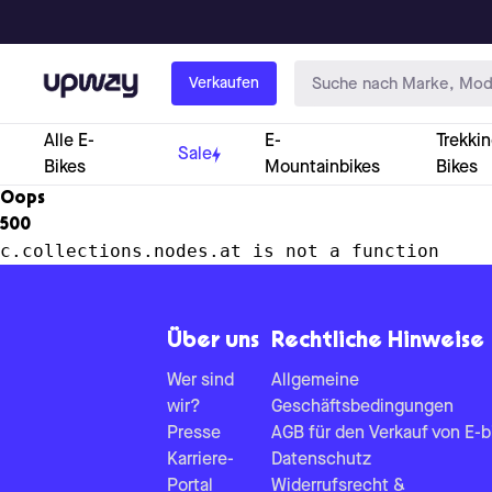
Upway
Verkaufen
Alle E-
E-
Trekkin
Sale
Bikes
Mountainbikes
Bikes
Oops
500
c.collections.nodes.at is not a function
Über uns
Rechtliche Hinweise
Wer sind
Allgemeine
wir?
Geschäftsbedingungen
Presse
AGB für den Verkauf von E-b
Karriere-
Datenschutz
Portal
Widerrufsrecht &