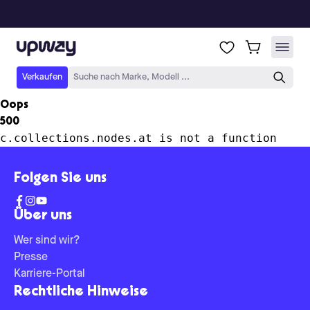
Upway
Verkaufen
Suche nach Marke, Modell ...
Oops
500
c.collections.nodes.at is not a function
Folgen Sie uns
Über uns
Wer sind wir?
Presse
Karriere-Portal
Rechtliche Hinweise