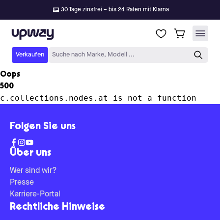
30 Tage zinsfrei – bis 24 Raten mit Klarna
Upway
Verkaufen
Suche nach Marke, Modell ...
Oops
500
c.collections.nodes.at is not a function
Folgen Sie uns
Über uns
Wer sind wir?
Presse
Karriere-Portal
Rechtliche Hinweise