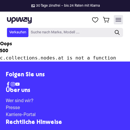
30 Tage zinsfrei – bis 24 Raten mit Klarna
Upway
Verkaufen
Suche nach Marke, Modell ...
Oops
500
c.collections.nodes.at is not a function
Folgen Sie uns
Über uns
Wer sind wir?
Presse
Karriere-Portal
Rechtliche Hinweise