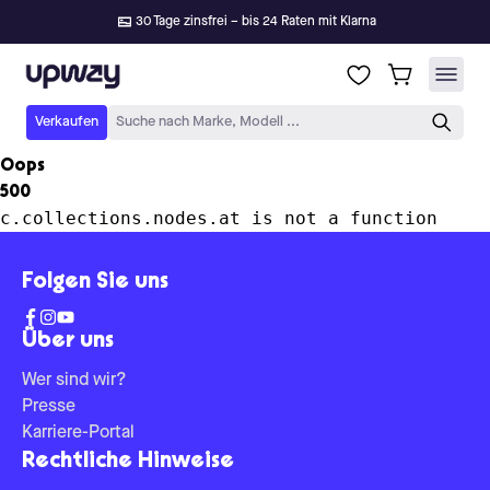
30 Tage zinsfrei – bis 24 Raten mit Klarna
Upway
Verkaufen
Suche nach Marke, Modell ...
Oops
500
c.collections.nodes.at is not a function
Folgen Sie uns
Über uns
Wer sind wir?
Presse
Karriere-Portal
Rechtliche Hinweise