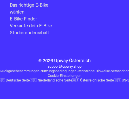
Das richtige E-Bike
wählen
E-Bike Finder
Verkaufe dein E-Bike
Studierendenrabatt
©
2026
Upway
Österreich
support@upway.shop
-
Rückgabebestimmungen
-
Nutzungsbedingungen
-
Rechtliche Hinweise
-
Versandrich
Cookie-Einstellungen
🇪
Deutsche Seite
🇳🇱
Niederländische Seite
🇦🇹
Österreichische Seite
🇺🇸
US-S