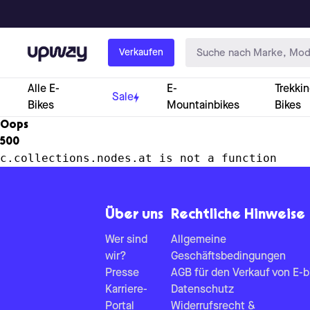
Upway
Verkaufen
Alle E-
E-
Trekkin
Sale
Bikes
Mountainbikes
Bikes
Oops
500
c.collections.nodes.at is not a function
Über uns
Rechtliche Hinweise
Wer sind
Allgemeine
wir?
Geschäftsbedingungen
Presse
AGB für den Verkauf von E-b
Karriere-
Datenschutz
Portal
Widerrufsrecht &