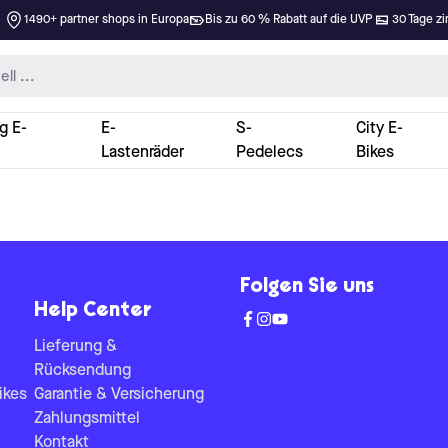
1490+ partner shops in Europa
Bis zu 60 % Rabatt auf die UVP
30 Tage zi
g E-
E-
S-
City E-
Lastenräder
Pedelecs
Bikes
Folgen Sie uns
Help Center
Lieferung &
Rücksendung
ikes
Garantie & Versicherung
Zahlungsmittel
Kontakt