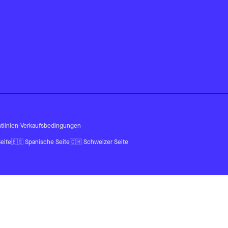
tlinien
-
Verkaufsbedingungen
eite
🇪🇸
Spanische Seite
🇨🇭
Schweizer Seite