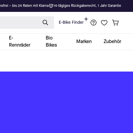
nsfrei – bis 24 Raten mit Klarna
14-tägiges Rückgaberecht, 1 Jahr Garantie
E-Bike Finder
E-
Bio
Marken
Zubehör
Rennräder
Bikes