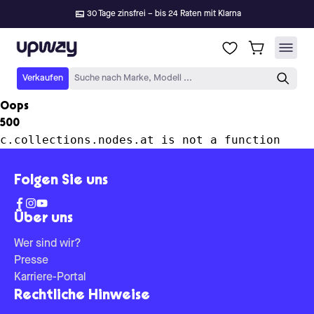
30 Tage zinsfrei – bis 24 Raten mit Klarna
Upway
Verkaufen
Suche nach Marke, Modell ...
Oops
500
c.collections.nodes.at is not a function
Folgen Sie uns
Über uns
Wer sind wir?
Presse
Karriere-Portal
Rechtliche Hinweise