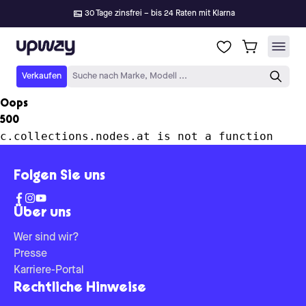
30 Tage zinsfrei – bis 24 Raten mit Klarna
Upway
Verkaufen
Suche nach Marke, Modell ...
Oops
500
c.collections.nodes.at is not a function
Folgen Sie uns
Über uns
Wer sind wir?
Presse
Karriere-Portal
Rechtliche Hinweise