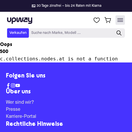
30 Tage zinsfrei – bis 24 Raten mit Klarna
Upway
Verkaufen
Suche nach Marke, Modell ...
Oops
500
c.collections.nodes.at is not a function
Folgen Sie uns
Über uns
Wer sind wir?
Presse
Karriere-Portal
Rechtliche Hinweise