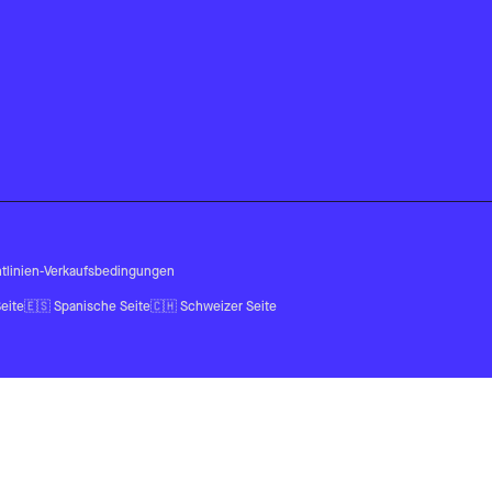
tlinien
-
Verkaufsbedingungen
eite
🇪🇸
Spanische Seite
🇨🇭
Schweizer Seite