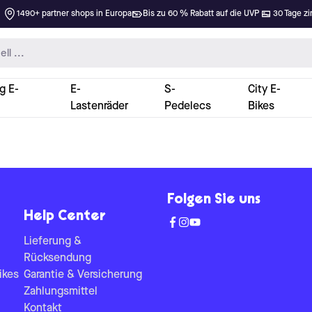
1490+ partner shops in Europa
Bis zu 60 % Rabatt auf die UVP
30 Tage zi
g E-
E-
S-
City E-
Lastenräder
Pedelecs
Bikes
Folgen Sie uns
Help Center
Lieferung &
Rücksendung
ikes
Garantie & Versicherung
Zahlungsmittel
Kontakt