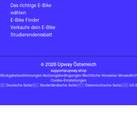
Das richtige E-Bike
wählen
E-Bike Finder
Verkaufe dein E-Bike
Studierendenrabatt
©
2026
Upway
Österreich
support@upway.shop
-
Rückgabebestimmungen
-
Nutzungsbedingungen
-
Rechtliche Hinweise
-
Versandrich
Cookie-Einstellungen
🇪
Deutsche Seite
🇳🇱
Niederländische Seite
🇦🇹
Österreichische Seite
🇺🇸
US-S