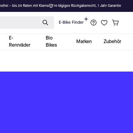
nsfrei – bis 24 Raten mit Klarna
14-tägiges Rückgaberecht, 1 Jahr Garantie
E-Bike Finder
E-
Bio
Marken
Zubehör
Rennräder
Bikes