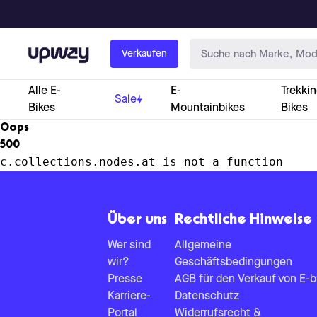
Upway
Verkaufen
Alle E-
E-
Trekkin
Sale
Bikes
Mountainbikes
Bikes
Oops
500
c.collections.nodes.at is not a function
Über uns
Rechtliche Hinweise
Wer sind
Allgemeine
wir?
Geschäftsbedingungen
Presse
AGB für den Verkauf von E-b
Karriere-
Datenschutz
Portal
Widerrufsrecht &