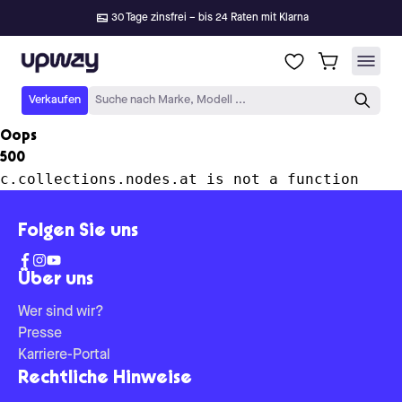
30 Tage zinsfrei – bis 24 Raten mit Klarna
Upway
Verkaufen
Suche nach Marke, Modell ...
Oops
500
c.collections.nodes.at is not a function
Folgen Sie uns
Über uns
Wer sind wir?
Presse
Karriere-Portal
Rechtliche Hinweise