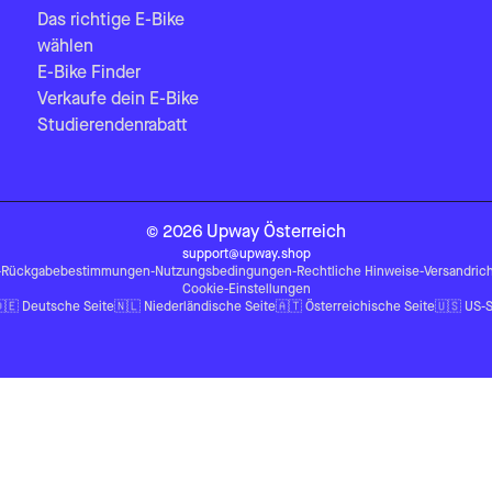
Das richtige E-Bike
wählen
E-Bike Finder
Verkaufe dein E-Bike
Studierendenrabatt
©
2026
Upway
Österreich
support@upway.shop
-
Rückgabebestimmungen
-
Nutzungsbedingungen
-
Rechtliche Hinweise
-
Versandrich
Cookie-Einstellungen
🇪
Deutsche Seite
🇳🇱
Niederländische Seite
🇦🇹
Österreichische Seite
🇺🇸
US-S