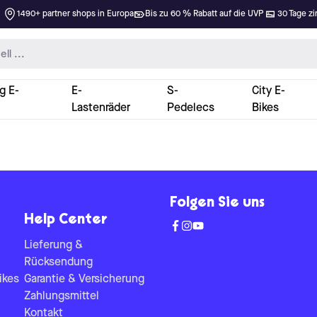
1490+ partner shops in Europa
Bis zu 60 % Rabatt auf die UVP
30 Tage zi
g E-
E-
S-
City E-
Lastenräder
Pedelecs
Bikes
Folgen Sie uns
Help Center
Lieferung &
Rücksendung
ikes
Garantie & Versicherung
Zahlungsmittel
Kontakt