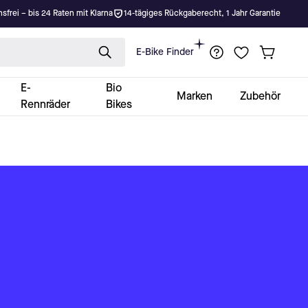
nsfrei – bis 24 Raten mit Klarna
14-tägiges Rückgaberecht, 1 Jahr Garantie
E-Bike Finder
E-
Bio
Marken
Zubehör
Rennräder
Bikes