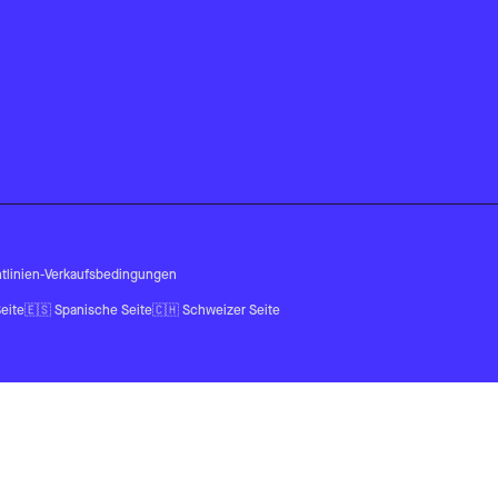
tlinien
-
Verkaufsbedingungen
eite
🇪🇸
Spanische Seite
🇨🇭
Schweizer Seite