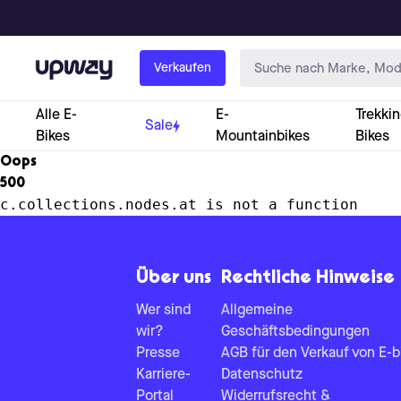
Upway
Verkaufen
Alle E-
E-
Trekkin
Sale
Bikes
Mountainbikes
Bikes
Oops
500
c.collections.nodes.at is not a function
Über uns
Rechtliche Hinweise
Wer sind
Allgemeine
wir?
Geschäftsbedingungen
Presse
AGB für den Verkauf von E-b
Karriere-
Datenschutz
Portal
Widerrufsrecht &