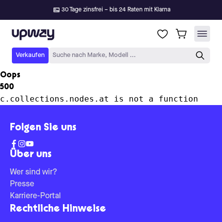
30 Tage zinsfrei – bis 24 Raten mit Klarna
Upway
Verkaufen
Suche nach Marke, Modell ...
Oops
500
c.collections.nodes.at is not a function
Folgen Sie uns
Über uns
Wer sind wir?
Presse
Karriere-Portal
Rechtliche Hinweise