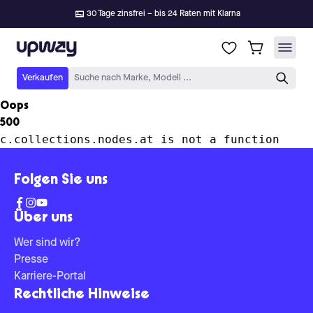
30 Tage zinsfrei – bis 24 Raten mit Klarna
Upway
Verkaufen
Suche nach Marke, Modell ...
Oops
500
c.collections.nodes.at is not a function
Folgen Sie uns
Über uns
Wer sind wir?
Presse
Karriere-Portal
Rechtliche Hinweise