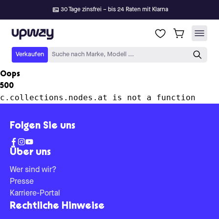
30 Tage zinsfrei – bis 24 Raten mit Klarna
Upway
Verkaufen
Suche nach Marke, Modell ...
Oops
500
c.collections.nodes.at is not a function
Folgen Sie uns
Über uns
Wer sind wir?
Presse
Karriere-Portal
Rechtliche Hinweise