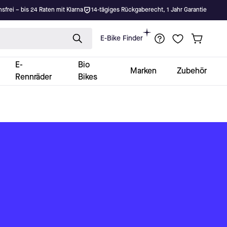
nsfrei – bis 24 Raten mit Klarna
14-tägiges Rückgaberecht, 1 Jahr Garantie
E-Bike Finder
E-
Bio
Marken
Zubehör
Rennräder
Bikes