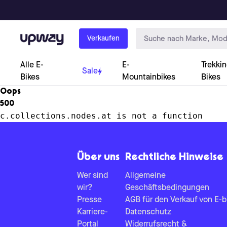
Upway
Verkaufen
Alle E-
E-
Trekkin
Sale
Bikes
Mountainbikes
Bikes
Oops
500
c.collections.nodes.at is not a function
Über uns
Rechtliche Hinweise
Wer sind
Allgemeine
wir?
Geschäftsbedingungen
Presse
AGB für den Verkauf von E-b
Karriere-
Datenschutz
Portal
Widerrufsrecht &