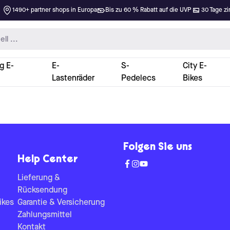
1490+ partner shops in Europa
Bis zu 60 % Rabatt auf die UVP
30 Tage zi
g E-
E-
S-
City E-
Lastenräder
Pedelecs
Bikes
Folgen Sie uns
Help Center
Lieferung &
Rücksendung
ikes
Garantie & Versicherung
Zahlungsmittel
Kontakt