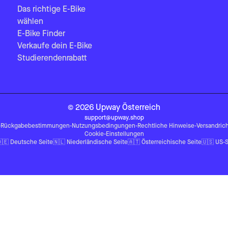
Das richtige E-Bike
wählen
E-Bike Finder
Verkaufe dein E-Bike
Studierendenrabatt
©
2026
Upway
Österreich
support@upway.shop
-
Rückgabebestimmungen
-
Nutzungsbedingungen
-
Rechtliche Hinweise
-
Versandrich
Cookie-Einstellungen
🇪
Deutsche Seite
🇳🇱
Niederländische Seite
🇦🇹
Österreichische Seite
🇺🇸
US-S