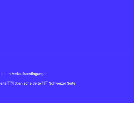
tlinien
-
Verkaufsbedingungen
eite
🇪🇸
Spanische Seite
🇨🇭
Schweizer Seite