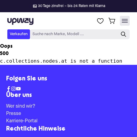
30 Tage zinsfrei – bis 24 Raten mit Klarna
Upway
Verkaufen
Suche nach Marke, Modell ...
Oops
500
c.collections.nodes.at is not a function
Folgen Sie uns
Über uns
Wer sind wir?
Presse
Karriere-Portal
Rechtliche Hinweise