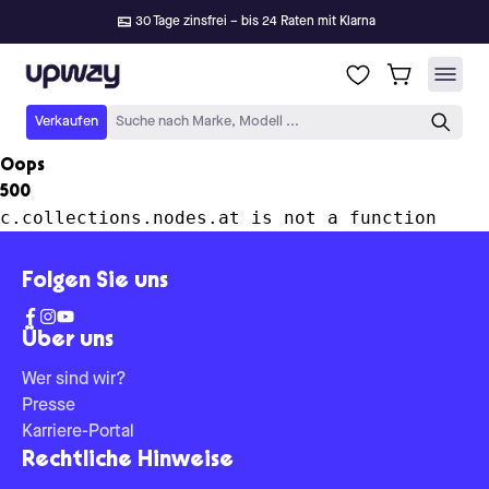
30 Tage zinsfrei – bis 24 Raten mit Klarna
Upway
Verkaufen
Suche nach Marke, Modell ...
Oops
500
c.collections.nodes.at is not a function
Folgen Sie uns
Über uns
Wer sind wir?
Presse
Karriere-Portal
Rechtliche Hinweise