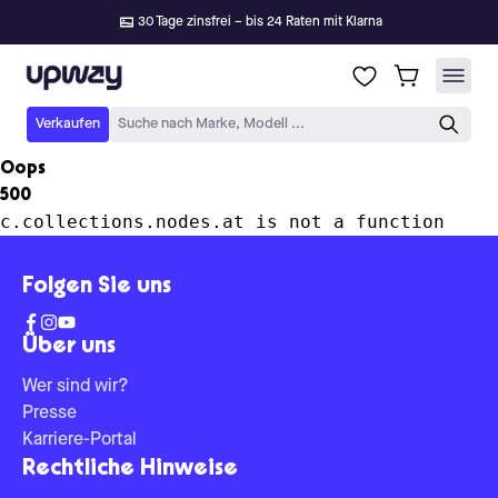
30 Tage zinsfrei – bis 24 Raten mit Klarna
Upway
Verkaufen
Suche nach Marke, Modell ...
Oops
500
c.collections.nodes.at is not a function
Folgen Sie uns
Über uns
Wer sind wir?
Presse
Karriere-Portal
Rechtliche Hinweise