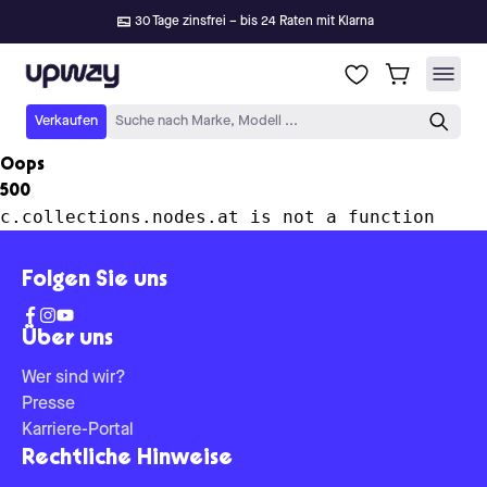
30 Tage zinsfrei – bis 24 Raten mit Klarna
Upway
Verkaufen
Suche nach Marke, Modell ...
Oops
500
c.collections.nodes.at is not a function
Folgen Sie uns
Über uns
Wer sind wir?
Presse
Karriere-Portal
Rechtliche Hinweise